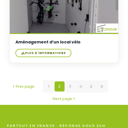
Aménagement d’un local vélo
PLUS D'INFORMATIONS
Prev page
1
2
3
4
5
6
Next page
PARTOUT EN FRANCE · RÉPONSE SOUS 24H