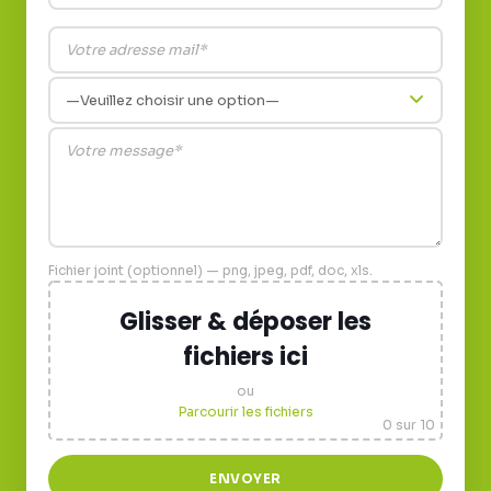
Fichier joint (optionnel) — png, jpeg, pdf, doc, xls.
Glisser & déposer les
fichiers ici
ou
Parcourir les fichiers
0
sur 10